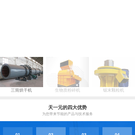
三筒烘干机
生物质粉碎机
锯末颗粒机
天一元的四大优势
为您带来节能的产品与技术服务
01
02
03
04