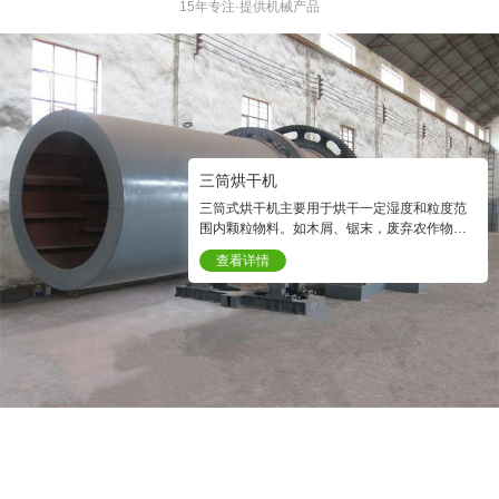
15年专注·提供机械产品
三筒烘干机
三筒式烘干机主要用于烘干一定湿度和粒度范
围内颗粒物料。如木屑、锯末，废弃农作物。
烘干后的物料含水量可以达到1—0.5%以下。
查看详情
烘干是生物质颗粒机在制粒前必要的程序之
一。