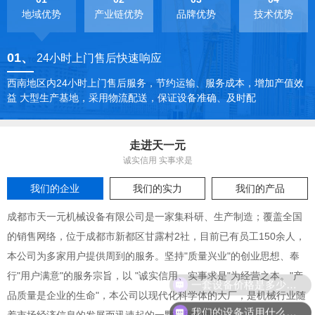
地域优势
产业链优势
品牌优势
技术优势
01
、
24小时上门售后快速响应
西南地区内24小时上门售后服务，节约运输、服务成本，增加产值效
益 大型生产基地，采用物流配送，保证设备准确、及时配
走进天一元
诚实信用 实事求是
我们的企业
我们的实力
我们的产品
成都市天一元机械设备有限公司是一家集科研、生产制造；覆盖全国
的销售网络，位于成都市新都区甘露村2社，目前已有员工150余人，
本公司为多家用户提供周到的服务。坚持"质量兴业"的创业思想、奉
行"用户满意"的服务宗旨，以 "诚实信用、实事求是"为经营之本。"产
一套设备价格是多少钱？
品质量是企业的生命"，本公司以现代化科学体的大厂，是机械行业随
我们的设备适用什么原料