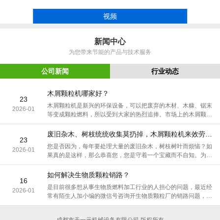
视频
新闻中心
为您带来节能的产品与技术服务
公司新闻
行业动态
木屑颗粒机哪家好？
23
木屑颗粒机是新兴的环保设备，可以把废弃的木材、木糠、锯末
2026-01
等变成颗粒燃料，所以受到大家的热烈追捧。市场上的木屑颗粒
机品牌众多，生产厂家更是层出不穷
废旧杂木、树枝统统收集莫扔掉，木屑颗粒机来效劳，轻松变废为宝
23
您是否因为，每年要处理大量的废旧杂木，树枝树叶而烦恼？如
2026-01
果真的是这样，那么恭喜您，您是守着一个宝藏而不自知。为什
么要这么说呢？看了本文，您自明了。
如何解决生物质颗粒销路？
16
是目前很多想从事生物质燃料加工行业的人担心的问题，最近经
2026-01
常有陌生人加小编的微信号咨询开生物质颗粒厂的销路问题，其
实怎么解决销路问题也是大部分已经正在经营的生物质颗粒厂所
面临的一个致命问题。