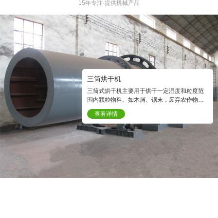
15年专注·提供机械产品
三筒烘干机
三筒式烘干机主要用于烘干一定湿度和粒度范
围内颗粒物料。如木屑、锯末，废弃农作物。
烘干后的物料含水量可以达到1—0.5%以下。
查看详情
烘干是生物质颗粒机在制粒前必要的程序之
一。