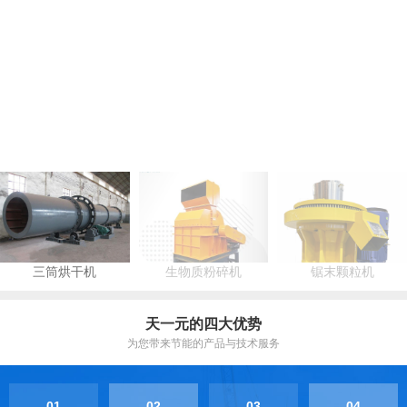
三筒烘干机
生物质粉碎机
锯末颗粒机
天一元的四大优势
为您带来节能的产品与技术服务
01
02
03
04