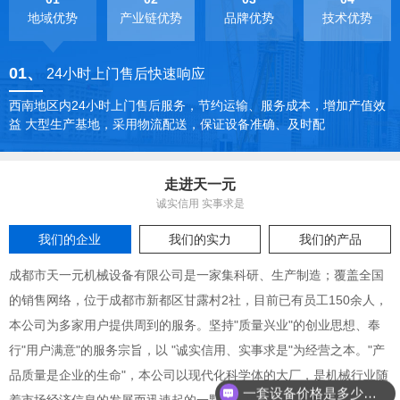
地域优势
产业链优势
品牌优势
技术优势
01
、
24小时上门售后快速响应
西南地区内24小时上门售后服务，节约运输、服务成本，增加产值效
益 大型生产基地，采用物流配送，保证设备准确、及时配
走进天一元
诚实信用 实事求是
我们的企业
我们的实力
我们的产品
成都市天一元机械设备有限公司是一家集科研、生产制造；覆盖全国
的销售网络，位于成都市新都区甘露村2社，目前已有员工150余人，
本公司为多家用户提供周到的服务。坚持"质量兴业"的创业思想、奉
行"用户满意"的服务宗旨，以 "诚实信用、实事求是"为经营之本。"产
品质量是企业的生命"，本公司以现代化科学体的大厂，是机械行业随
一套设备价格是多少钱？