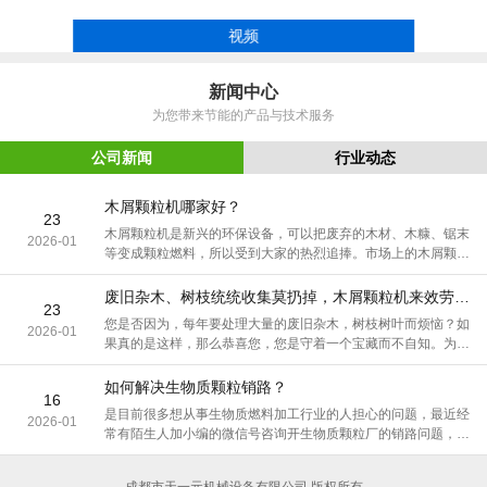
视频
新闻中心
为您带来节能的产品与技术服务
公司新闻
行业动态
木屑颗粒机哪家好？
23
木屑颗粒机是新兴的环保设备，可以把废弃的木材、木糠、锯末
2026-01
等变成颗粒燃料，所以受到大家的热烈追捧。市场上的木屑颗粒
机品牌众多，生产厂家更是层出不穷
废旧杂木、树枝统统收集莫扔掉，木屑颗粒机来效劳，轻松变废为宝
23
您是否因为，每年要处理大量的废旧杂木，树枝树叶而烦恼？如
2026-01
果真的是这样，那么恭喜您，您是守着一个宝藏而不自知。为什
么要这么说呢？看了本文，您自明了。
如何解决生物质颗粒销路？
16
是目前很多想从事生物质燃料加工行业的人担心的问题，最近经
2026-01
常有陌生人加小编的微信号咨询开生物质颗粒厂的销路问题，其
实怎么解决销路问题也是大部分已经正在经营的生物质颗粒厂所
面临的一个致命问题。