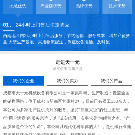
地域优势
产业链优势
品牌优势
技术优势
01
、
24小时上门售后快速响应
西南地区内24小时上门售后服务，节约运输、服务成本，增加产值效
益 大型生产基地，采用物流配送，保证设备准确、及时配
走进天一元
诚实信用 实事求是
我们的企业
我们的实力
我们的产品
成都市天一元机械设备有限公司是一家集科研、生产制造；覆盖全国
的销售网络，位于成都市新都区甘露村2社，目前已有员工150余人，
本公司为多家用户提供周到的服务。坚持"质量兴业"的创业思想、奉
行"用户满意"的服务宗旨，以 "诚实信用、实事求是"为经营之本。"产
品质量是企业的生命"，本公司以现代化科学体的大厂，是机械行业随