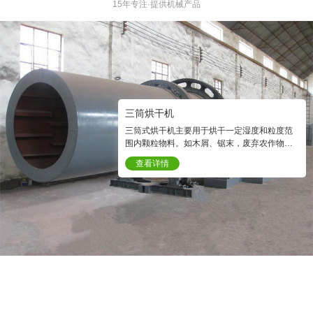
15年专注·提供机械产品
三筒烘干机
三筒式烘干机主要用于烘干一定湿度和粒度范
围内颗粒物料。如木屑、锯末，废弃农作物。
烘干后的物料含水量可以达到1—0.5%以下。
查看详情
烘干是生物质颗粒机在制粒前必要的程序之
一。