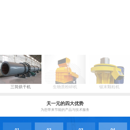
三筒烘干机
生物质粉碎机
锯末颗粒机
天一元的四大优势
为您带来节能的产品与技术服务
01
02
03
04