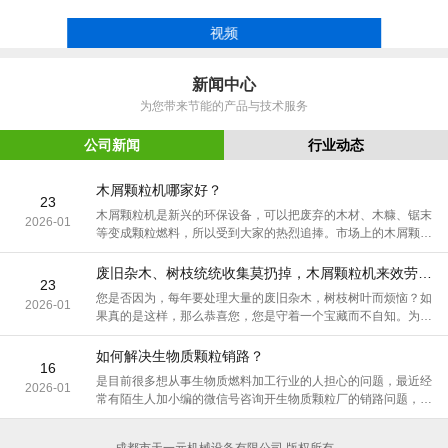
视频
新闻中心
为您带来节能的产品与技术服务
公司新闻
行业动态
木屑颗粒机哪家好？
23
木屑颗粒机是新兴的环保设备，可以把废弃的木材、木糠、锯末
2026-01
等变成颗粒燃料，所以受到大家的热烈追捧。市场上的木屑颗粒
机品牌众多，生产厂家更是层出不穷
废旧杂木、树枝统统收集莫扔掉，木屑颗粒机来效劳，轻松变废为宝
23
您是否因为，每年要处理大量的废旧杂木，树枝树叶而烦恼？如
2026-01
果真的是这样，那么恭喜您，您是守着一个宝藏而不自知。为什
么要这么说呢？看了本文，您自明了。
如何解决生物质颗粒销路？
16
是目前很多想从事生物质燃料加工行业的人担心的问题，最近经
2026-01
常有陌生人加小编的微信号咨询开生物质颗粒厂的销路问题，其
实怎么解决销路问题也是大部分已经正在经营的生物质颗粒厂所
面临的一个致命问题。