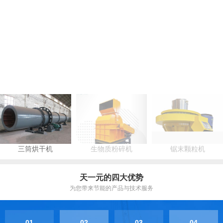
三筒烘干机
生物质粉碎机
锯末颗粒机
天一元的四大优势
为您带来节能的产品与技术服务
01
02
03
04