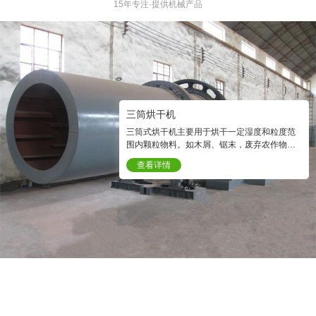
15年专注·提供机械产品
三筒烘干机
三筒式烘干机主要用于烘干一定湿度和粒度范
围内颗粒物料。如木屑、锯末，废弃农作物。
烘干后的物料含水量可以达到1—0.5%以下。
查看详情
烘干是生物质颗粒机在制粒前必要的程序之
一。