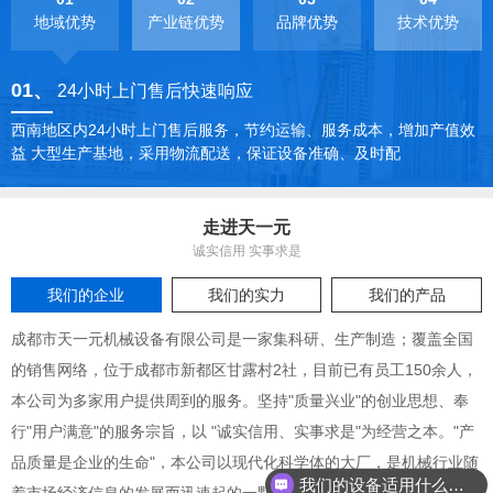
地域优势
产业链优势
品牌优势
技术优势
01
、
24小时上门售后快速响应
西南地区内24小时上门售后服务，节约运输、服务成本，增加产值效
益 大型生产基地，采用物流配送，保证设备准确、及时配
走进天一元
诚实信用 实事求是
我们的企业
我们的实力
我们的产品
成都市天一元机械设备有限公司是一家集科研、生产制造；覆盖全国
的销售网络，位于成都市新都区甘露村2社，目前已有员工150余人，
本公司为多家用户提供周到的服务。坚持"质量兴业"的创业思想、奉
行"用户满意"的服务宗旨，以 "诚实信用、实事求是"为经营之本。"产
品质量是企业的生命"，本公司以现代化科学体的大厂，是机械行业随
我们的设备适用什么原料